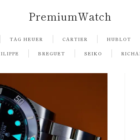
PremiumWatch
TAG HEUER
CARTIER
HUBLOT
ILIPPE
BREGUET
SEIKO
RICHA
ROLEX
GUCCI
TAG HEUER
CARTIER
HUBLOT