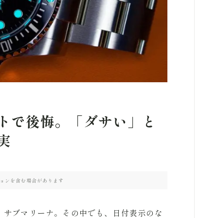
AUDEMARS PIGUET
PATEK PHILIPPE
BREGUET
SEIKO
トで後悔。「ダサい」と
実
RICHARD MILLE
ョンを含む場合があります
、サブマリーナ。その中でも、日付表示のな