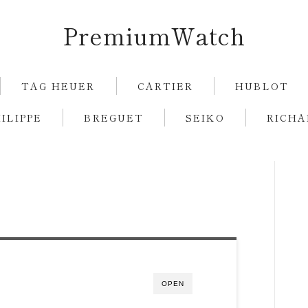
PremiumWatch
TAG HEUER
CARTIER
HUBLOT
ILIPPE
BREGUET
SEIKO
RICHA
ROLEX
GUCCI
TAG HEUER
CARTIER
OPEN
HUBLOT