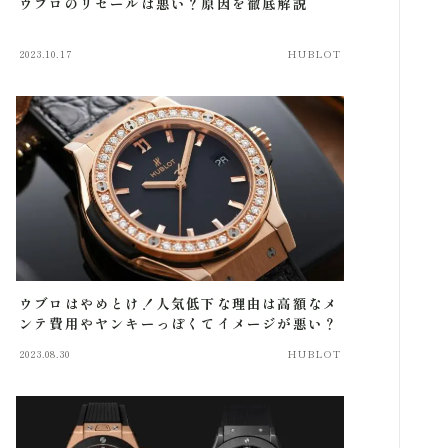
ウブロのリセールは悪い？原因を徹底解説
2023.10.17
HUBLOT
ウブロはやめとけ！人気低下な理由は高額なメ
ンテ費用やヤンキーっぽくてイメージが悪い？
2023.08.30
HUBLOT