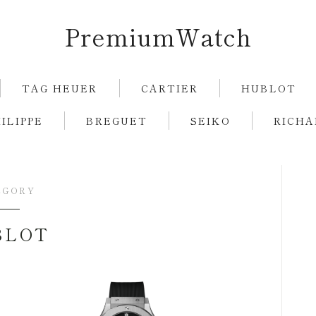
PremiumWatch
TAG HEUER
CARTIER
HUBLOT
ILIPPE
BREGUET
SEIKO
RICHA
ROLEX
GUCCI
EGORY
TAG HEUER
BLOT
CARTIER
HUBLOT