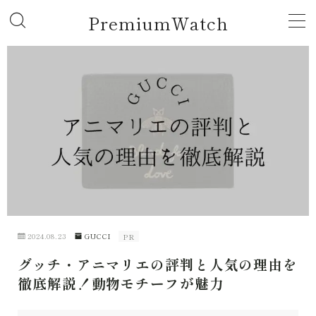
PremiumWatch
MENU
ROLEX
GUCCI
TAG HEUER
CARTIER
2024.08.23
GUCCI
PR
HUBLOT
グッチ・アニマリエの評判と人気の理由を
徹底解説！動物モチーフが魅力
AUDEMARS PIGUET