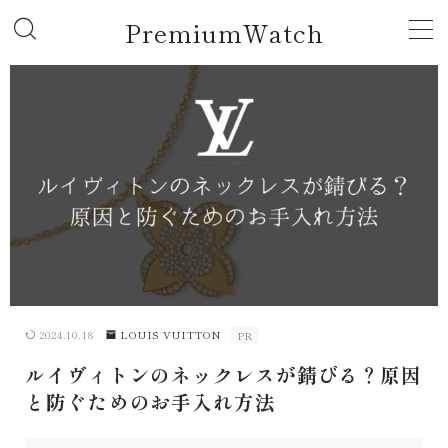
PremiumWatch
MENU
ROLEX
GUCCI
TAG HEUER
CARTIER
2024.10.18
LOUIS VUITTON
PR
HUBLOT
ルイヴィトンのネックレスが錆びる？原因
と防ぐためのお手入れ方法
AUDEMARS PIGUET