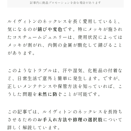
記事内に商品プロモーションを含む場合があります
PATEK PHILIPPE
ルイヴィトンのネックレスを長く愛用していると、
BREGUET
気になるのが
錆びや変色
です。特にメッキが施され
たコスチュームジュエリーは、使用状況によっては
SEIKO
メッキが剥がれ、内側の金属が酸化して錆びること
があります。
RICHARD MILLE
このようなトラブルは、汗や湿気、化粧品の付着な
ど、日常生活で意外と簡単に発生します。ですが、
正しいメンテナンスや保管方法を知っていれば、こ
うした問題を
未然に防ぐ
ことが可能です。
この記事では、ルイヴィトンのネックレスを長持ち
させるための
お手入れ方法や修理の選択肢
について
詳しく解説しています。