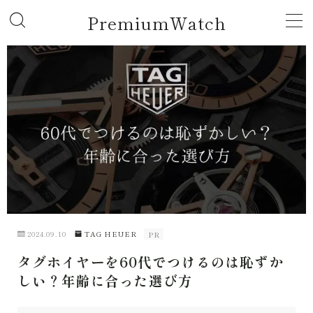
PremiumWatch
MENU
ROLEX
GUCCI
TAG HEUER
CARTIER
2024.09.10
TAG HEUER
PR
HUBLOT
タグホイヤーを60代でつけるのは恥ずか
しい？年齢に合った選び方
AUDEMARS PIGUET